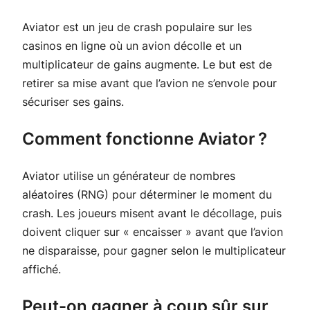
Aviator est un jeu de crash populaire sur les
casinos en ligne où un avion décolle et un
multiplicateur de gains augmente. Le but est de
retirer sa mise avant que l’avion ne s’envole pour
sécuriser ses gains.
Comment fonctionne Aviator ?
Aviator utilise un générateur de nombres
aléatoires (RNG) pour déterminer le moment du
crash. Les joueurs misent avant le décollage, puis
doivent cliquer sur « encaisser » avant que l’avion
ne disparaisse, pour gagner selon le multiplicateur
affiché.
Peut-on gagner à coup sûr sur