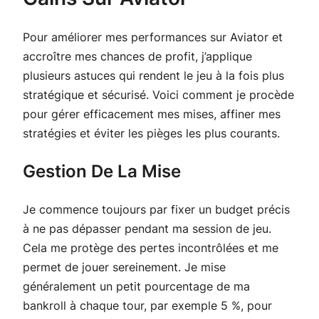
Pour améliorer mes performances sur Aviator et
accroître mes chances de profit, j’applique
plusieurs astuces qui rendent le jeu à la fois plus
stratégique et sécurisé. Voici comment je procède
pour gérer efficacement mes mises, affiner mes
stratégies et éviter les pièges les plus courants.
Gestion De La Mise
Je commence toujours par fixer un budget précis
à ne pas dépasser pendant ma session de jeu.
Cela me protège des pertes incontrôlées et me
permet de jouer sereinement. Je mise
généralement un petit pourcentage de ma
bankroll à chaque tour, par exemple 5 %, pour