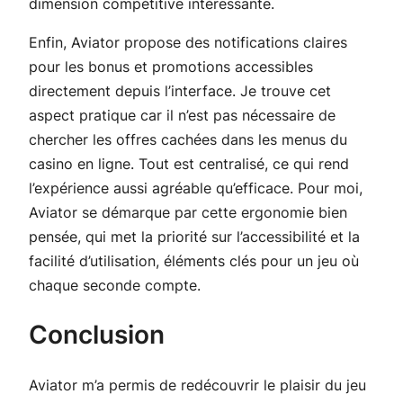
dimension compétitive intéressante.
Enfin, Aviator propose des notifications claires
pour les bonus et promotions accessibles
directement depuis l’interface. Je trouve cet
aspect pratique car il n’est pas nécessaire de
chercher les offres cachées dans les menus du
casino en ligne. Tout est centralisé, ce qui rend
l’expérience aussi agréable qu’efficace. Pour moi,
Aviator se démarque par cette ergonomie bien
pensée, qui met la priorité sur l’accessibilité et la
facilité d’utilisation, éléments clés pour un jeu où
chaque seconde compte.
Conclusion
Aviator m’a permis de redécouvrir le plaisir du jeu