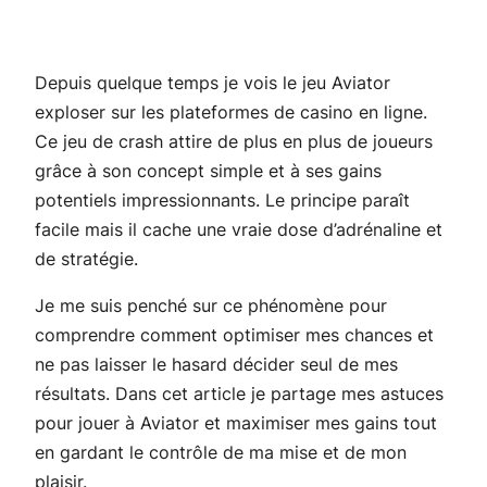
Depuis quelque temps je vois le jeu Aviator
exploser sur les plateformes de casino en ligne.
Ce jeu de crash attire de plus en plus de joueurs
grâce à son concept simple et à ses gains
potentiels impressionnants. Le principe paraît
facile mais il cache une vraie dose d’adrénaline et
de stratégie.
Je me suis penché sur ce phénomène pour
comprendre comment optimiser mes chances et
ne pas laisser le hasard décider seul de mes
résultats. Dans cet article je partage mes astuces
pour jouer à Aviator et maximiser mes gains tout
en gardant le contrôle de ma mise et de mon
plaisir.