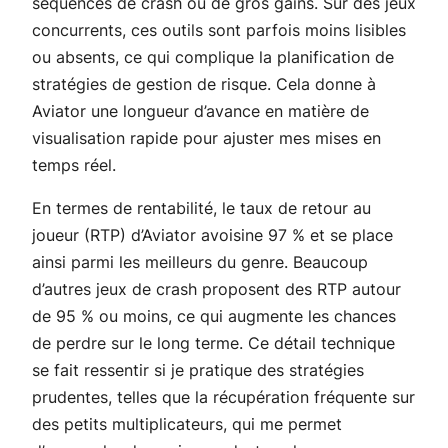
séquences de crash ou de gros gains. Sur des jeux
concurrents, ces outils sont parfois moins lisibles
ou absents, ce qui complique la planification de
stratégies de gestion de risque. Cela donne à
Aviator une longueur d’avance en matière de
visualisation rapide pour ajuster mes mises en
temps réel.
En termes de rentabilité, le taux de retour au
joueur (RTP) d’Aviator avoisine 97 % et se place
ainsi parmi les meilleurs du genre. Beaucoup
d’autres jeux de crash proposent des RTP autour
de 95 % ou moins, ce qui augmente les chances
de perdre sur le long terme. Ce détail technique
se fait ressentir si je pratique des stratégies
prudentes, telles que la récupération fréquente sur
des petits multiplicateurs, qui me permet