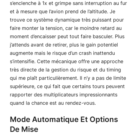
s’enclenche à 1x et grimpe sans interruption au fur
et à mesure que l’avion prend de l’altitude. Je
trouve ce système dynamique très puissant pour
faire monter la tension, car le moindre retard au
moment d’encaisser peut tout faire basculer. Plus
j’attends avant de retirer, plus le gain potentiel
augmente mais le risque d’un crash inattendu
s’intensifie. Cette mécanique offre une approche
très directe de la gestion du risque et du timing
qui me plaît particulièrement. Il n’y a pas de limite
supérieure, ce qui fait que certains tours peuvent
rapporter des multiplicateurs impressionnants
quand la chance est au rendez-vous.
Mode Automatique Et Options
De Mise