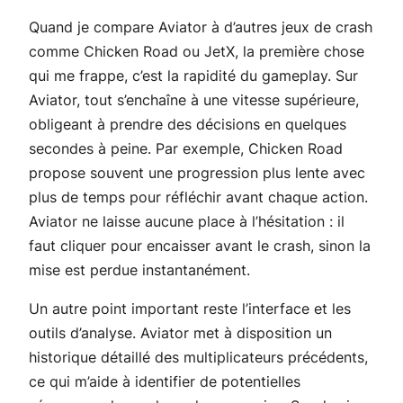
Quand je compare Aviator à d’autres jeux de crash
comme Chicken Road ou JetX, la première chose
qui me frappe, c’est la rapidité du gameplay. Sur
Aviator, tout s’enchaîne à une vitesse supérieure,
obligeant à prendre des décisions en quelques
secondes à peine. Par exemple, Chicken Road
propose souvent une progression plus lente avec
plus de temps pour réfléchir avant chaque action.
Aviator ne laisse aucune place à l’hésitation : il
faut cliquer pour encaisser avant le crash, sinon la
mise est perdue instantanément.
Un autre point important reste l’interface et les
outils d’analyse. Aviator met à disposition un
historique détaillé des multiplicateurs précédents,
ce qui m’aide à identifier de potentielles