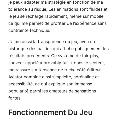
je peux adapter ma stratégie en fonction de ma
tolérance au risque. Les animations sont fluides et
le jeu se recharge rapidement, même sur mobile,
ce qui me permet de profiter de l’expérience sans
contrainte technique.
J’aime aussi la transparence du jeu, avec un
historique des parties qui affiche publiquement les
résultats précédents. Ce système de fair-play,
souvent appelé « provably fair » dans le secteur,
me rassure sur l’absence de triche côté éditeur.
Aviator combine ainsi simplicité, adrénaline et
accessibilité, ce qui explique son immense
popularité parmi les amateurs de sensations
fortes.
Fonctionnement Du Jeu