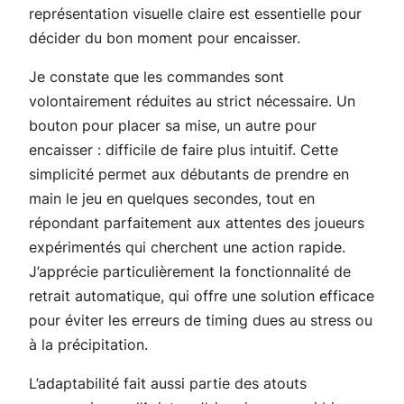
représentation visuelle claire est essentielle pour
décider du bon moment pour encaisser.
Je constate que les commandes sont
volontairement réduites au strict nécessaire. Un
bouton pour placer sa mise, un autre pour
encaisser : difficile de faire plus intuitif. Cette
simplicité permet aux débutants de prendre en
main le jeu en quelques secondes, tout en
répondant parfaitement aux attentes des joueurs
expérimentés qui cherchent une action rapide.
J’apprécie particulièrement la fonctionnalité de
retrait automatique, qui offre une solution efficace
pour éviter les erreurs de timing dues au stress ou
à la précipitation.
L’adaptabilité fait aussi partie des atouts