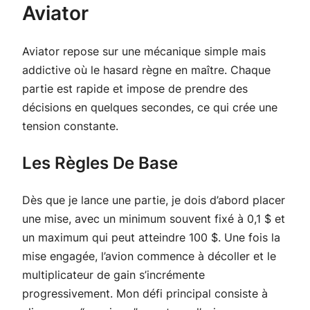
Aviator
Aviator repose sur une mécanique simple mais
addictive où le hasard règne en maître. Chaque
partie est rapide et impose de prendre des
décisions en quelques secondes, ce qui crée une
tension constante.
Les Règles De Base
Dès que je lance une partie, je dois d’abord placer
une mise, avec un minimum souvent fixé à 0,1 $ et
un maximum qui peut atteindre 100 $. Une fois la
mise engagée, l’avion commence à décoller et le
multiplicateur de gain s’incrémente
progressivement. Mon défi principal consiste à