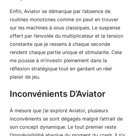
Enfin, Aviator se démarque par l’absence de
routines monotones comme on peut en trouver
sur les machines à sous classiques. Le suspense
offert par l’envolée du multiplicateur et la tension
constante que je ressens à chaque seconde
rendent chaque partie unique et stimulante. Cela
me pousse à m’investir pleinement dans la
réflexion stratégique tout en gardant un réel
plaisir de jeu.
Inconvénients D’Aviator
À mesure que j’ai exploré Aviator, plusieurs
inconvénients se sont dégagés malgré l’attrait de
son concept dynamique. Le tout premier reste
l’imprévisibilité absolue du moment du crash. Il n’y