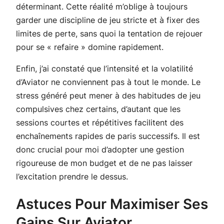
déterminant. Cette réalité m’oblige à toujours
garder une discipline de jeu stricte et à fixer des
limites de perte, sans quoi la tentation de rejouer
pour se « refaire » domine rapidement.
Enfin, j’ai constaté que l’intensité et la volatilité
d’Aviator ne conviennent pas à tout le monde. Le
stress généré peut mener à des habitudes de jeu
compulsives chez certains, d’autant que les
sessions courtes et répétitives facilitent des
enchaînements rapides de paris successifs. Il est
donc crucial pour moi d’adopter une gestion
rigoureuse de mon budget et de ne pas laisser
l’excitation prendre le dessus.
Astuces Pour Maximiser Ses
Gains Sur Aviator