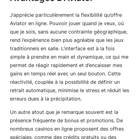
J’apprécie particulièrement la flexibilité qu’offre
Aviator en ligne. Pouvoir jouer quand je veux, où
que je sois, sans aucune contrainte géographique,
rend l’expérience bien plus agréable que les jeux
traditionnels en salle. L’interface est à la fois
simple à prendre en main et dynamique, ce qui me
permet de réagir rapidement et d’encaisser mes
gains en temps réel avec un seul bouton. Cette
réactivité, couplée à la possibilité de définir un
retrait automatique, minimise le stress et réduit les
erreurs dues à la précipitation.
Un autre atout que je remarque souvent est la
présence fréquente de bonus et promotions. De
nombreux casinos en ligne proposent des offres
spéciales, comme des crédits gratuits ou des