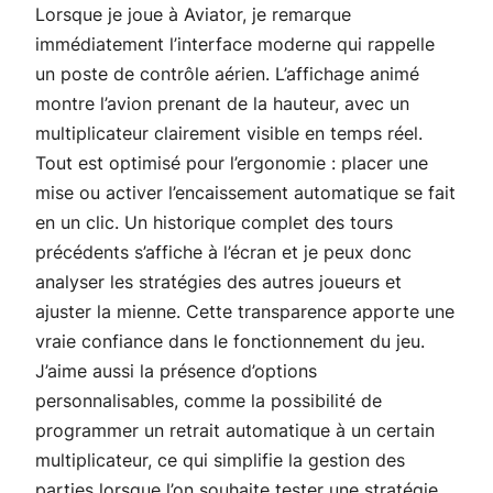
Lorsque je joue à Aviator, je remarque
immédiatement l’interface moderne qui rappelle
un poste de contrôle aérien. L’affichage animé
montre l’avion prenant de la hauteur, avec un
multiplicateur clairement visible en temps réel.
Tout est optimisé pour l’ergonomie : placer une
mise ou activer l’encaissement automatique se fait
en un clic. Un historique complet des tours
précédents s’affiche à l’écran et je peux donc
analyser les stratégies des autres joueurs et
ajuster la mienne. Cette transparence apporte une
vraie confiance dans le fonctionnement du jeu.
J’aime aussi la présence d’options
personnalisables, comme la possibilité de
programmer un retrait automatique à un certain
multiplicateur, ce qui simplifie la gestion des
parties lorsque l’on souhaite tester une stratégie