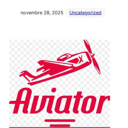
novembre 28, 2025
Uncategorized